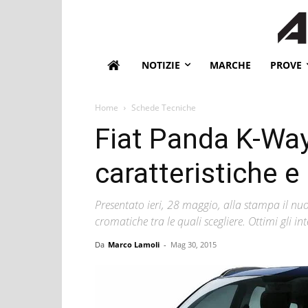
NOTIZIE
MARCHE
PROVE
Home
Schede Tecniche
Fiat Panda K-Way
caratteristiche 
Presentato ieri, 28 maggio, alla stampa il nuov
cromatiche tra le quali scegliere. Ottimi gli in
Da
Marco Lamoli
-
Mag 30, 2015