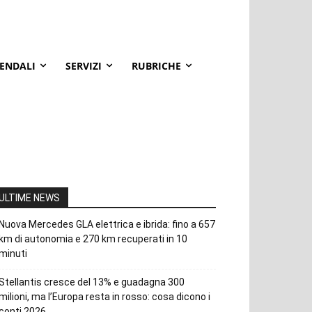
IENDALI
SERVIZI
RUBRICHE
ULTIME NEWS
Nuova Mercedes GLA elettrica e ibrida: fino a 657
km di autonomia e 270 km recuperati in 10
minuti
Stellantis cresce del 13% e guadagna 300
milioni, ma l’Europa resta in rosso: cosa dicono i
conti 2026