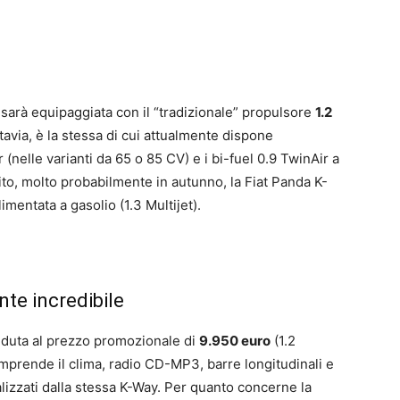
y sarà equipaggiata con il “tradizionale” propulsore
1.2
tavia, è la stessa di cui attualmente dispone
r (nelle varianti da 65 o 85 CV) e i bi-fuel 0.9 TwinAir a
ito, molto probabilmente in autunno, la Fiat Panda K-
mentata a gasolio (1.3 Multijet).
te incredibile
nduta al prezzo promozionale di
9.950 euro
(1.2
mprende il clima, radio CD-MP3, barre longitudinali e
ealizzati dalla stessa K-Way. Per quanto concerne la