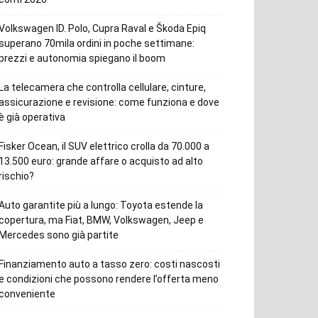
Volkswagen ID. Polo, Cupra Raval e Škoda Epiq
superano 70mila ordini in poche settimane:
prezzi e autonomia spiegano il boom
La telecamera che controlla cellulare, cinture,
assicurazione e revisione: come funziona e dove
è già operativa
Fisker Ocean, il SUV elettrico crolla da 70.000 a
13.500 euro: grande affare o acquisto ad alto
rischio?
Auto garantite più a lungo: Toyota estende la
copertura, ma Fiat, BMW, Volkswagen, Jeep e
Mercedes sono già partite
Finanziamento auto a tasso zero: costi nascosti
e condizioni che possono rendere l’offerta meno
conveniente