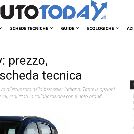
SCHEDE TECNICHE
GUIDE
ECOLOGICHE
AZ
: prezzo,
e scheda tecnica
o allestimento della best seller italiana. Tante le opzioni
terni, realizzati in collaborazione con il noto brand.