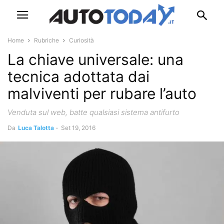
Home
Rubriche
Curiosità
La chiave universale: una
tecnica adottata dai
malviventi per rubare l’auto
Venduta sul web, batte qualsiasi sistema antifurto
Da
Luca Talotta
-
Set 19, 2016