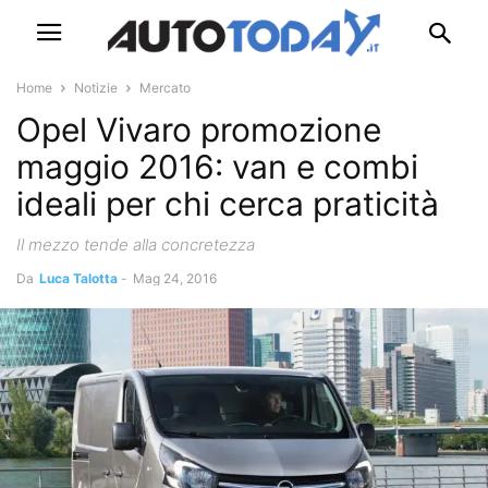
Home
Notizie
Mercato
Opel Vivaro promozione
maggio 2016: van e combi
ideali per chi cerca praticità
Il mezzo tende alla concretezza
Da
Luca Talotta
-
Mag 24, 2016