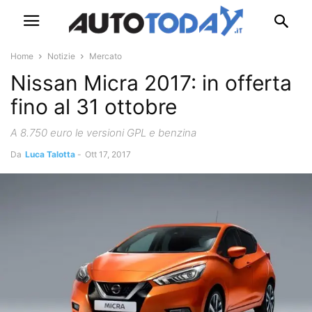
Home
Notizie
Mercato
Nissan Micra 2017: in offerta
fino al 31 ottobre
A 8.750 euro le versioni GPL e benzina
Da
Luca Talotta
-
Ott 17, 2017