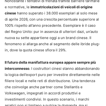
Nonostante i tentativi di frenata tramite barriere tariffarie
e normative, le
immatricolazioni di veicoli di origine
cinese
hanno superato i 38.000 esemplari al solo mese
di aprile 2026, con una crescita percentuale superiore al
100% rispetto all’anno precedente. Esemplare è il caso
del Regno Unito: pur in assenza di ulteriori dazi, un’auto
nuova su sette appartiene oggi a un brand cinese. Il
fenomeno si allarga anche al segmento delle ibride plug-
in, dove la quota cinese sfiora il 29%.
Il futuro della manifattura europea appare sempre più
interconnesso
. I costruttori cinesi stanno abbandonando
la logica dell’export puro per investire direttamente nelle
filiere locali e nelle reti di distribuzione. Una tendenza
che coinvolge anche partner come Stellantis e
Volkswagen, impegnati in accordi produttivi e
investimenti condivisi. In questo scenario, i marchi
asiatici non si limitano a nutrire la domanda, ma si