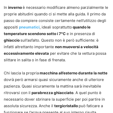
In
inverno
è necessario modificare almeno parzialmente le
proprie abitudini quando ci si mette alla guida. Il primo da
passo da compiere consiste certamente nell’utilizzo degli
appositi
pneumatici
, ideali soprattutto
quando le
temperature scendono sotto i 7°C
e in presenza di
ghiaccio
sull’asfalto. Questo non è però sufficiente: è
infatti altrettanto importante
non muoversi a velocità
eccessivamente elevata
per evitare che la vettura possa
slittare in salita o in fase di frenata.
Chi lascia la propria
macchina all’esterno durante la notte
dovrà però armarsi quasi sicuramente anche di ulteriore
pazienza. Quasi sicuramente la mattina sarà inevitabile
ritrovarsi con il
parabrezza ghiacciato
. A quel punto è
necessario dover sbrinare la superficie per poi partire in
assoluta sicurezza. Anche il
tergicristallo
può faticare a
funzionare se l’acqua presente al suo interno risulta