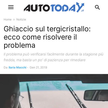
Home
Notizie
Ghiaccio sul tergicristallo:
ecco come risolvere il
problema
Il problema può verificarsi facilmente durante la stagione più
fredda, ma basta un po' di pazienza per rimediare
Da
Ilaria Macchi
-
Gen 21, 2019