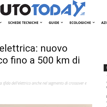
SCHEDE TECNICHE
GUIDE
ECOLOGICHE
AZ
lettrica: nuovo
co fino a 500 km di
 sfida dell'elettrico anche nel segmento di crossover e