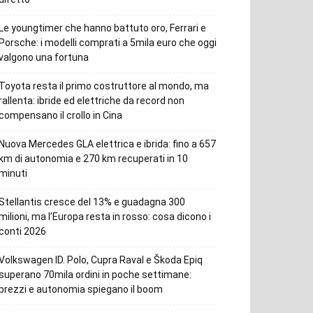
Le youngtimer che hanno battuto oro, Ferrari e
Porsche: i modelli comprati a 5mila euro che oggi
valgono una fortuna
Toyota resta il primo costruttore al mondo, ma
rallenta: ibride ed elettriche da record non
compensano il crollo in Cina
Nuova Mercedes GLA elettrica e ibrida: fino a 657
km di autonomia e 270 km recuperati in 10
minuti
Stellantis cresce del 13% e guadagna 300
milioni, ma l’Europa resta in rosso: cosa dicono i
conti 2026
Volkswagen ID. Polo, Cupra Raval e Škoda Epiq
superano 70mila ordini in poche settimane:
prezzi e autonomia spiegano il boom