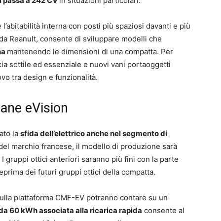
si passa a 242 CV
in situazioni particolari.
’abitabilità interna con posti più spaziosi davanti e più
da Reanult, consente di sviluppare modelli che
ina
mantenendo le dimensioni di una compatta. Per
ia sottile ed essenziale e nuovi vani portaoggetti
vo tra design e funzionalità.
gane eVision
ato la
sfida dell’elettrico anche nel segmento di
 del marchio francese, il modello di produzione sarà
 gruppi ottici anteriori saranno più fini con la parte
prima dei futuri gruppi ottici della compatta.
i sulla piattaforma CMF-EV potranno contare su un
da 60 kWh associata alla ricarica rapida
consente al