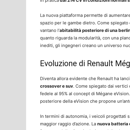
In pratica
dai 214 CV in condizioni normali 
La nuova piattaforma permette di aumentare l
spazio per le gambe dietro. Come spiegato 
vantano l’
abitabilità posteriore di una berl
quanto riguarda la modularità, con una planc
inediti, gli ingegneri creano un universo nuo
Evoluzione di Renault Mé
Diventa allora evidente che Renault ha lanci
crossover e suv
. Come spiegato dai vertici
fedele al 95% al concept di Mégane eVision. I
posteriore della eVision che propone un’ante
In termini di autonomia, i veicoli progettat
maggior raggio d’azione. La
nuova batteria 