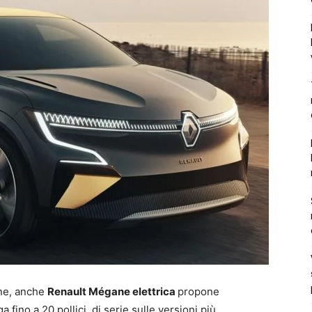
one, anche
Renault Mégane elettrica
propone
 fino a 20 pollici, di serie sulle versioni più