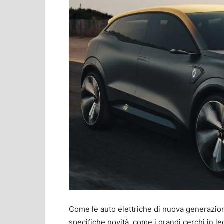
Come le auto elettriche di nuova generazi
specifiche novità, come i grandi cerchi in lega