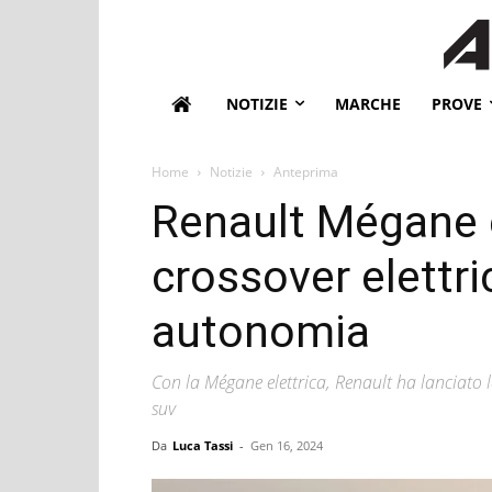
NOTIZIE
MARCHE
PROVE
Home
Notizie
Anteprima
Renault Mégane e
crossover elettri
autonomia
Con la Mégane elettrica, Renault ha lanciato la
suv
Da
Luca Tassi
-
Gen 16, 2024