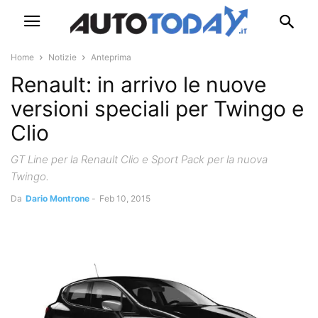
Home
Notizie
Anteprima
Renault: in arrivo le nuove
versioni speciali per Twingo e
Clio
GT Line per la Renault Clio e Sport Pack per la nuova
Twingo.
Da
Dario Montrone
-
Feb 10, 2015