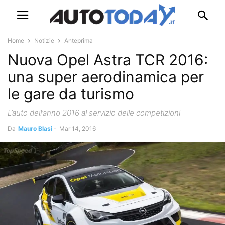
Home
Notizie
Anteprima
Nuova Opel Astra TCR 2016:
una super aerodinamica per
le gare da turismo
L’auto dell’anno 2016 al servizio delle competizioni
Da
Mauro Blasi
-
Mar 14, 2016