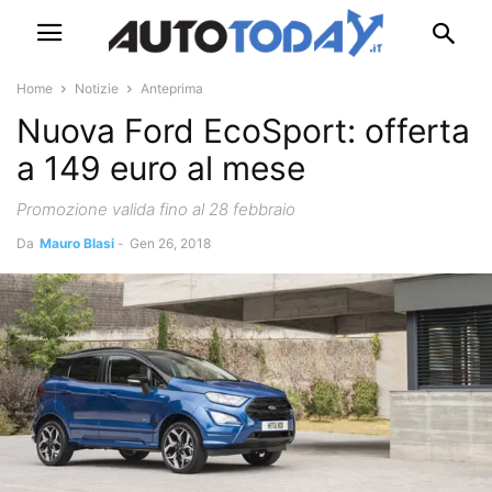
Home
Notizie
Anteprima
Nuova Ford EcoSport: offerta
a 149 euro al mese
Promozione valida fino al 28 febbraio
Da
Mauro Blasi
-
Gen 26, 2018