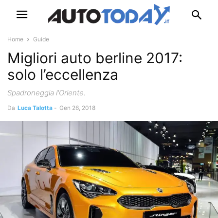
Home
Guide
Migliori auto berline 2017:
solo l’eccellenza
Spadroneggia l'Oriente.
Da
Luca Talotta
-
Gen 26, 2018