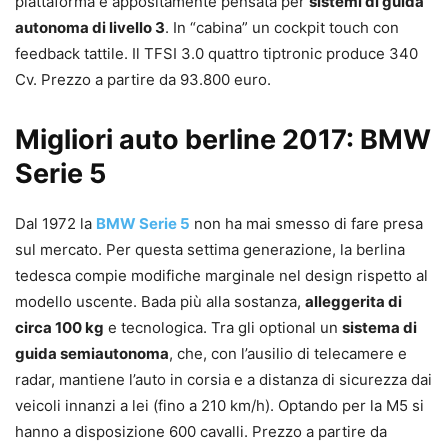
piattaforma è appositamente pensata per
sistemi di guida
autonoma di livello 3
. In “cabina” un cockpit touch con
feedback tattile. Il TFSI 3.0 quattro tiptronic produce 340
Cv. Prezzo a partire da 93.800 euro.
Migliori auto berline 2017: BMW
Serie 5
Dal 1972 la
BMW Serie 5
non ha mai smesso di fare presa
sul mercato. Per questa settima generazione, la berlina
tedesca compie modifiche marginale nel design rispetto al
modello uscente. Bada più alla sostanza,
alleggerita di
circa 100 kg
e tecnologica. Tra gli optional un
sistema di
guida semiautonoma
, che, con l’ausilio di telecamere e
radar, mantiene l’auto in corsia e a distanza di sicurezza dai
veicoli innanzi a lei (fino a 210 km/h). Optando per la M5 si
hanno a disposizione 600 cavalli. Prezzo a partire da