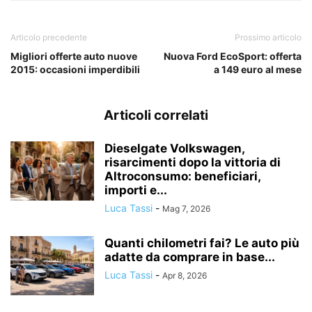
Articolo precedente
Prossimo articolo
Migliori offerte auto nuove
Nuova Ford EcoSport: offerta
2015: occasioni imperdibili
a 149 euro al mese
Articoli correlati
Dieselgate Volkswagen,
risarcimenti dopo la vittoria di
Altroconsumo: beneficiari,
importi e...
Luca Tassi
-
Mag 7, 2026
Quanti chilometri fai? Le auto più
adatte da comprare in base...
Luca Tassi
-
Apr 8, 2026