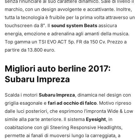
senza rinunciare al suo carattere dinamico. Sale di livello il
marchio, con un design avvolgente e accattivante. Inoltre,
tutta la tecnologia è fruibile per la prima volta attraverso un
touchscreen da 8″. Il
sound system Beats
assicura
energia, emozione e adrenalina agli amanti della musica.
Top gamma un TSI EVO ACT 5p. FR da 150 Cv. Prezzo a
partire da 13.800 euro.
Migliori auto berline 2017:
Subaru Impreza
Scalda i motori
Subaru Impreza
, dinamica nel design con
griglia esagonale e
fari ad occhio di falco
. Motivo ripreso
dalle luci posteriori, che esprimono l’impronta Wide & Low
simile alla parte anteriore. Il sistema
Eyesight
, in
coabitazione con gli Steering Responsive Headlights,
permette ai fanali di muoversi lungo la carreggiata, a