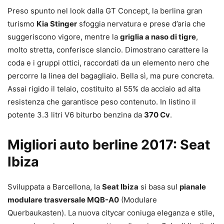
Preso spunto nel look dalla GT Concept, la berlina gran
turismo
Kia Stinger
sfoggia nervatura e prese d’aria che
suggeriscono vigore, mentre la
griglia a naso di tigre
,
molto stretta, conferisce slancio. Dimostrano carattere la
coda e i gruppi ottici, raccordati da un elemento nero che
percorre la linea del bagagliaio. Bella sì, ma pure concreta.
Assai rigido il telaio, costituito al 55% da acciaio ad alta
resistenza che garantisce peso contenuto. In listino il
potente 3.3 litri V6 biturbo benzina da
370 Cv
.
Migliori auto berline 2017: Seat
Ibiza
Sviluppata a Barcellona, la
Seat Ibiza
si basa sul
pianale
modulare trasversale MQB-A0
(Modulare
Querbaukasten). La nuova citycar coniuga eleganza e stile,