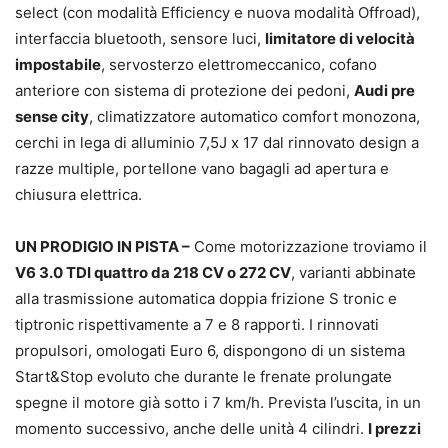
select (con modalità Efficiency e nuova modalità Offroad),
interfaccia bluetooth, sensore luci,
limitatore di velocità
impostabile
, servosterzo elettromeccanico, cofano
anteriore con sistema di protezione dei pedoni,
Audi pre
sense city
, climatizzatore automatico comfort monozona,
cerchi in lega di alluminio 7,5J x 17 dal rinnovato design a
razze multiple, portellone vano bagagli ad apertura e
chiusura elettrica.
UN PRODIGIO IN PISTA –
Come motorizzazione troviamo il
V6 3.0 TDI quattro da 218 CV o 272 CV
, varianti abbinate
alla trasmissione automatica doppia frizione S tronic e
tiptronic rispettivamente a 7 e 8 rapporti. I rinnovati
propulsori, omologati Euro 6, dispongono di un sistema
Start&Stop evoluto che durante le frenate prolungate
spegne il motore già sotto i 7 km/h. Prevista l’uscita, in un
momento successivo, anche delle unità 4 cilindri.
I prezzi