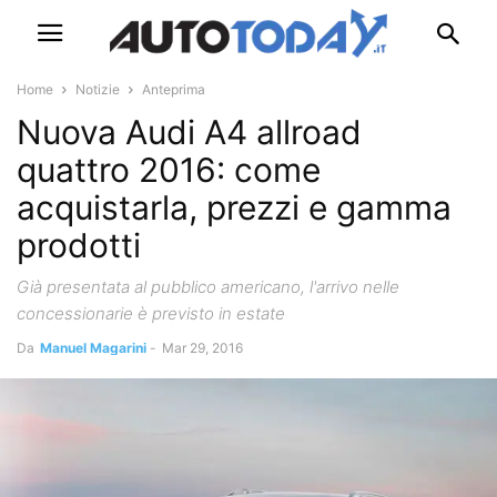
Home
Notizie
Anteprima
Nuova Audi A4 allroad
quattro 2016: come
acquistarla, prezzi e gamma
prodotti
Già presentata al pubblico americano, l'arrivo nelle
concessionarie è previsto in estate
Da
Manuel Magarini
-
Mar 29, 2016