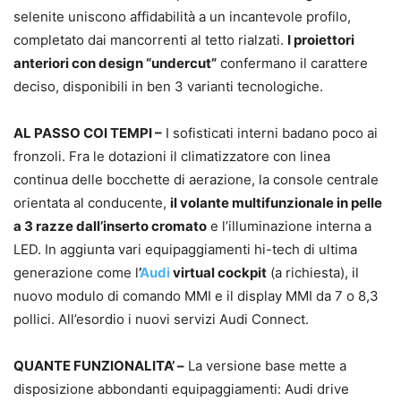
selenite uniscono affidabilità a un incantevole profilo,
completato dai mancorrenti al tetto rialzati.
I proiettori
anteriori con design “undercut”
confermano il carattere
deciso, disponibili in ben 3 varianti tecnologiche.
AL PASSO COI TEMPI –
I sofisticati interni badano poco ai
fronzoli. Fra le dotazioni il climatizzatore con linea
continua delle bocchette di aerazione, la console centrale
orientata al conducente,
il volante multifunzionale in pelle
a 3 razze dall’inserto cromato
e l’illuminazione interna a
LED. In aggiunta vari equipaggiamenti hi-tech di ultima
generazione come l
’
Audi
virtual cockpit
(a richiesta), il
nuovo modulo di comando MMI e il display MMI da 7 o 8,3
pollici. All’esordio i nuovi servizi Audi Connect.
QUANTE FUNZIONALITA’ –
La versione base mette a
disposizione abbondanti equipaggiamenti: Audi drive