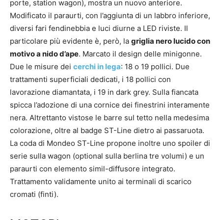
porte, station wagon), mostra un nuovo anteriore.
Modificato il paraurti, con l’aggiunta di un labbro inferiore,
diversi fari fendinebbia e luci diurne a LED riviste. Il
particolare più evidente è, però, la
griglia nero lucido con
motivo a nido d’ape
. Marcato il design delle minigonne.
Due le misure dei
cerchi in lega
: 18 o 19 pollici. Due
trattamenti superficiali dedicati, i 18 pollici con
lavorazione diamantata, i 19 in dark grey. Sulla fiancata
spicca l’adozione di una cornice dei finestrini interamente
nera. Altrettanto vistose le barre sul tetto nella medesima
colorazione, oltre al badge ST-Line dietro ai passaruota.
La coda di Mondeo ST-Line propone inoltre uno spoiler di
serie sulla wagon (optional sulla berlina tre volumi) e un
paraurti con elemento simil-diffusore integrato.
Trattamento validamente unito ai terminali di scarico
cromati (finti).