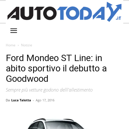
Home
Notizie
Ford Mondeo ST Line: in
abito sportivo il debutto a
Goodwood
Sempre più vetture godono delll'allestimento
Da
Luca Talotta
-
Ago 17, 2016