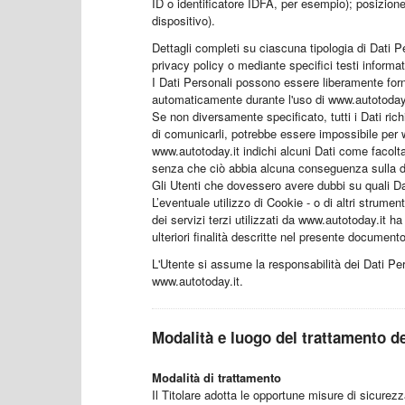
ID o identificatore IDFA, per esempio); posizione 
dispositivo).
Dettagli completi su ciascuna tipologia di Dati Pe
privacy policy o mediante specifici testi informati
I Dati Personali possono essere liberamente forniti
automaticamente durante l'uso di www.autotoday.
Se non diversamente specificato, tutti i Dati rich
di comunicarli, potrebbe essere impossibile per ww
www.autotoday.it indichi alcuni Dati come facoltati
senza che ciò abbia alcuna conseguenza sulla dis
Gli Utenti che dovessero avere dubbi su quali Dati
L’eventuale utilizzo di Cookie - o di altri strumen
dei servizi terzi utilizzati da www.autotoday.it ha la
ulteriori finalità descritte nel presente document
L'Utente si assume la responsabilità dei Dati Pers
www.autotoday.it.
Modalità e luogo del trattamento de
Modalità di trattamento
Il Titolare adotta le opportune misure di sicurez