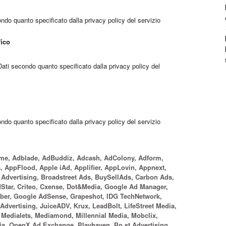
ondo quanto specificato dalla privacy policy del servizio
fico
 Dati secondo quanto specificato dalla privacy policy del
ondo quanto specificato dalla privacy policy del servizio
ame, Adblade, AdBuddiz, Adcash, AdColony, Adform,
 AppFlood, Apple iAd, Applifier, AppLovin, Appnext,
Advertising, Broadstreet Ads, BuySellAds, Carbon Ads,
MStar, Criteo, Cxense, Dot&Media, Google Ad Manager,
yber, Google AdSense, Grapeshot, IDG TechNetwork,
 Advertising, JuiceADV, Krux, LeadBolt, LifeStreet Media,
, Medialets, Mediamond, Millennial Media, Mobclix,
, OpenX Ad Exchange, Playhaven, Po.st Advertising,