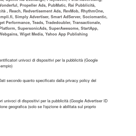
nderful, Propeller Ads, PubMatic, Rai Pubblicità,
ità , Reach, Redvertisement Ads, RevMob, RhythmOne,
mpli.fi, Simply Advertiser, Smart AdServer, Sociomantic,
et Performance, Teads, Tradedoubler, Transactionale,
 Platform, SupersonicAds, SuperAwesome, StartApp,
, Webgains, Wiget Media, Yahoo App Publishing
entificatori univoci di dispositivi per la pubblicità (Google
esempio)
 Dati secondo quanto specificato dalla privacy policy del
tori univoci di dispositivi per la pubblicità (Google Advertiser ID
one geografica (solo se l'opzione è abilitata sul proprio