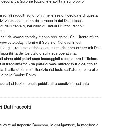
geografica (solo se l'opzione è abilitata sul proprio
rsonali raccolti sono forniti nelle sezioni dedicate di questa
vi visualizzati prima della raccolta dei Dati stessi.
 dall'Utente o, nel caso di Dati di Utilizzo, raccolti
it.
iesti da www.autotoday.it sono obbligatori. Se l’Utente rifiuta
w.autotoday.it fornire il Servizio. Nei casi in cui
vi, gli Utenti sono liberi di astenersi dal comunicare tali Dati,
ponibilità del Servizio o sulla sua operatività.
 siano obbligatori sono incoraggiati a contattare il Titolare.
ti di tracciamento - da parte di www.autotoday.it o dei titolari
 finalità di fornire il Servizio richiesto dall'Utente, oltre alle
o e nella Cookie Policy.
onali di terzi ottenuti, pubblicati o condivisi mediante
i Dati raccolti
za volte ad impedire l’accesso, la divulgazione, la modifica o