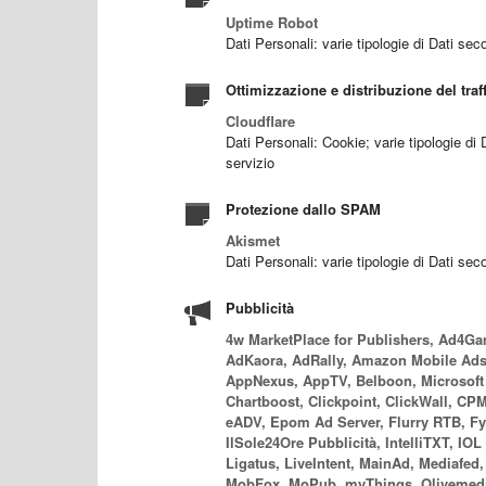
Uptime Robot
Dati Personali: varie tipologie di Dati sec
Ottimizzazione e distribuzione del traf
Cloudflare
Dati Personali: Cookie; varie tipologie di
servizio
Protezione dallo SPAM
Akismet
Dati Personali: varie tipologie di Dati sec
Pubblicità
4w MarketPlace for Publishers, Ad4G
AdKaora, AdRally, Amazon Mobile Ads,
AppNexus, AppTV, Belboon, Microsoft 
Chartboost, Clickpoint, ClickWall, CP
eADV, Epom Ad Server, Flurry RTB, F
IlSole24Ore Pubblicità, IntelliTXT, IOL
Ligatus, LiveIntent, MainAd, Mediafed
MobFox, MoPub, myThings, Olivemedia