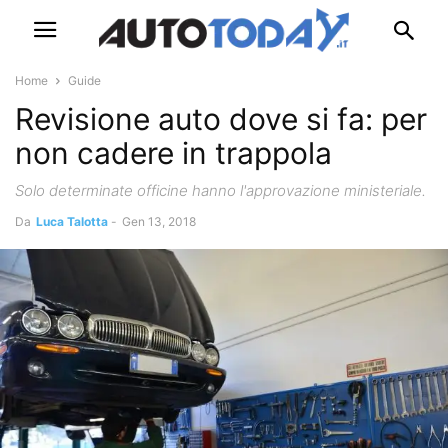
Home
Guide
Revisione auto dove si fa: per
non cadere in trappola
Solo determinate officine hanno l'approvazione ministeriale.
Da
Luca Talotta
-
Gen 13, 2018