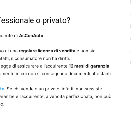
fessionale o privato?
sidente di
AsConAuto
:
sso di una
regolare licenza di vendita
e non sia
atti, il consumatore non ha diritti.
 legge di assicurare all’acquirente
12 mesi di garanzia
,
mento in cui non si consegnano documenti attestanti
ato
. Se chi vende è un privato, infatti, non sussiste
garanzie e l’acquirente, a vendita perfezionata, non può
po.