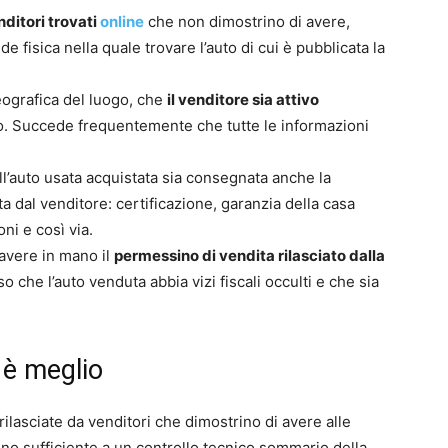
ditori trovati
online
che non dimostrino di avere,
ede fisica nella quale trovare l’auto di cui è pubblicata la
geografica del luogo, che
il venditore sia attivo
co. Succede frequentemente che tutte le informazioni
ell’auto usata acquistata sia consegnata anche la
a dal venditore: certificazione, garanzia della casa
ni e così via.
 avere in mano il
permessino di vendita rilasciato dalla
aso che l’auto venduta abbia vizi fiscali occulti e che sia
 è meglio
 rilasciate da venditori che dimostrino di avere alle
o sufficiente a un controllo tecnico sommario della