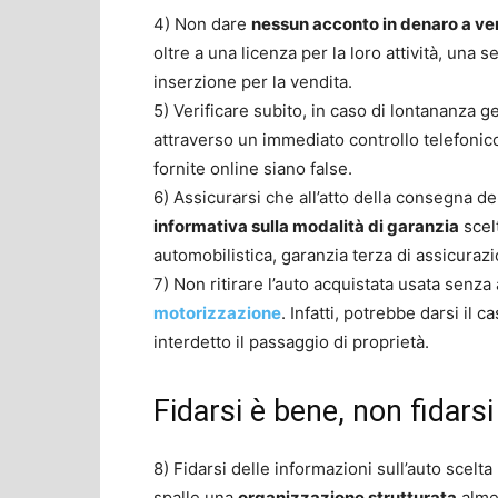
4) Non dare
nessun acconto in denaro a ven
oltre a una licenza per la loro attività, una s
inserzione per la vendita.
5) Verificare subito, in caso di lontananza 
attraverso un immediato controllo telefoni
fornite online siano false.
6) Assicurarsi che all’atto della consegna d
informativa sulla modalità di garanzia
scelt
automobilistica, garanzia terza di assicurazio
7) Non ritirare l’auto acquistata usata senza
motorizzazione
. Infatti, potrebbe darsi il c
interdetto il passaggio di proprietà.
Fidarsi è bene, non fidarsi
8) Fidarsi delle informazioni sull’auto scelta
spalle una
organizzazione strutturata
almen