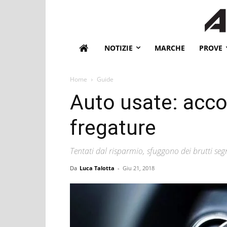
NOTIZIE
MARCHE
PROVE
Home
Guide
Auto usate: acco
fregature
Tentati dal risparmio, sfuggono dei brutti seg
Da
Luca Talotta
-
Giu 21, 2018