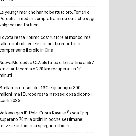
Le youngtimer che hanno battuto oro, Ferrari e
Porsche: i modelli comprati a 5mila euro che oggi
valgono una fortuna
Toyota resta il primo costruttore al mondo, ma
rallenta: ibride ed elettriche da record non
compensano il crollo in Cina
Nuova Mercedes GLA elettrica e ibrida: fino a 657
km di autonomia e 270 km recuperati in 10
minuti
Stellantis cresce del 13% e guadagna 300
milioni, ma l’Europa resta in rosso: cosa dicono i
conti 2026
Volkswagen ID. Polo, Cupra Raval e Škoda Epiq
superano 70mila ordini in poche settimane:
prezzi e autonomia spiegano il boom