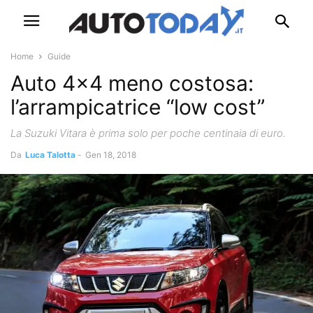
Home
Guide
Auto 4×4 meno costosa:
l’arrampicatrice “low cost”
La Suzuki Vitara è prima solo per poche centinaia di euro.
Da
Luca Talotta
-
Gen 18, 2018