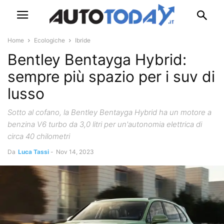
Home
Ecologiche
Ibride
Bentley Bentayga Hybrid:
sempre più spazio per i suv di
lusso
Sotto al cofano, la Bentley Bentayga Hybrid ha un motore a
benzina V6 turbo da 3,0 litri per un'autonomia elettrica di
circa 40 chilometri
Da
Luca Tassi
-
Nov 14, 2023