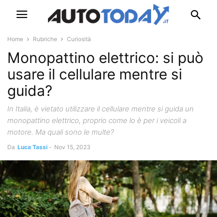
Home
Rubriche
Curiosità
Monopattino elettrico: si può
usare il cellulare mentre si
guida?
In Italia, è vietato utilizzare il cellulare mentre si guida un
monopattino elettrico, proprio come lo è per i veicoli a
motore. Ma quali sono le multe?
Da
Luca Tassi
-
Nov 15, 2023