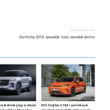
Prossimo articolo
Elettriche 2018: spavalde fuori, sensibili dentro
a le ibride plug-in diesel
BYD Dolphin G DM-i: perché può