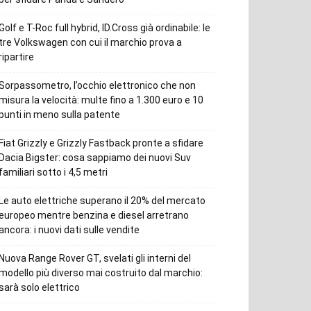
Golf e T-Roc full hybrid, ID.Cross già ordinabile: le
tre Volkswagen con cui il marchio prova a
ripartire
Sorpassometro, l’occhio elettronico che non
misura la velocità: multe fino a 1.300 euro e 10
punti in meno sulla patente
Fiat Grizzly e Grizzly Fastback pronte a sfidare
Dacia Bigster: cosa sappiamo dei nuovi Suv
familiari sotto i 4,5 metri
Le auto elettriche superano il 20% del mercato
europeo mentre benzina e diesel arretrano
ancora: i nuovi dati sulle vendite
Nuova Range Rover GT, svelati gli interni del
modello più diverso mai costruito dal marchio:
sarà solo elettrico