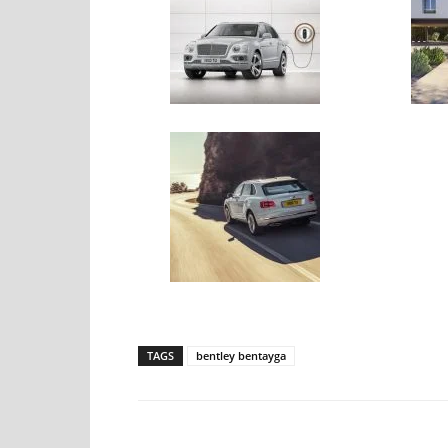
TAGS
bentley bentayga