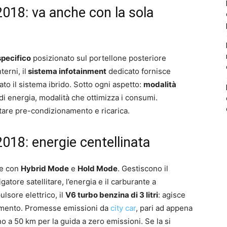
018: va anche con la sola
pecifico
posizionato sul portellone posteriore
erni, il
sistema infotainment
dedicato fornisce
ato il sistema ibrido. Sotto ogni aspetto:
modalità
i energia, modalità che ottimizza i consumi.
are pre-condizionamento e ricarica.
018: energie centellinata
re con
Hybrid Mode
e
Hold Mode
. Gestiscono il
gatore satellitare, l’energia e il carburante a
lsore elettrico, il
V6 turbo benzina di 3 litri
: agisce
amento. Promesse emissioni da
city car
, pari ad appena
o a 50 km per la guida a zero emissioni. Se la si