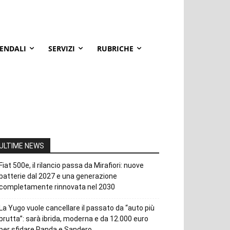
IENDALI
SERVIZI
RUBRICHE
ULTIME NEWS
Fiat 500e, il rilancio passa da Mirafiori: nuove
batterie dal 2027 e una generazione
completamente rinnovata nel 2030
La Yugo vuole cancellare il passato da “auto più
brutta”: sarà ibrida, moderna e da 12.000 euro
per sfidare Panda e Sandero