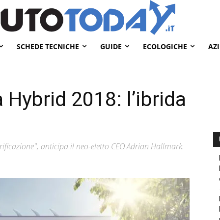
SCHEDE TECNICHE
GUIDE
ECOLOGICHE
AZ
Hybrid 2018: l’ibrida
ttrificazione", anticipa il neo-eletto CEO Adrian Hallmark.