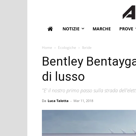
NOTIZIE
MARCHE
PROVE
Home
Ecologiche
Ibride
Bentley Bentayga 
di lusso
"E' il nostro primo passo sulla strada dell'ele
Da
Luca Talotta
-
Mar 11, 2018