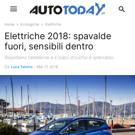
Home
Ecologiche
Elettriche
Elettriche 2018: spavalde
fuori, sensibili dentro
Rispettano l'ambiente e il colpo d'occhio è splendido.
Da
Luca Talotta
-
Mar 11, 2018