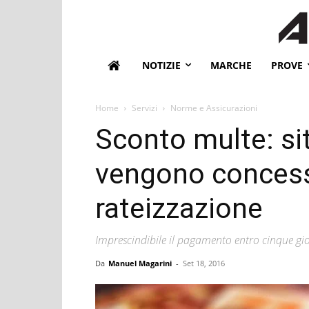
NOTIZIE
MARCHE
PROVE
Home
Servizi
Norme e Assicurazioni
Sconto multe: sit
vengono concesse
rateizzazione
Imprescindibile il pagamento entro cinque gio
Da
Manuel Magarini
-
Set 18, 2016