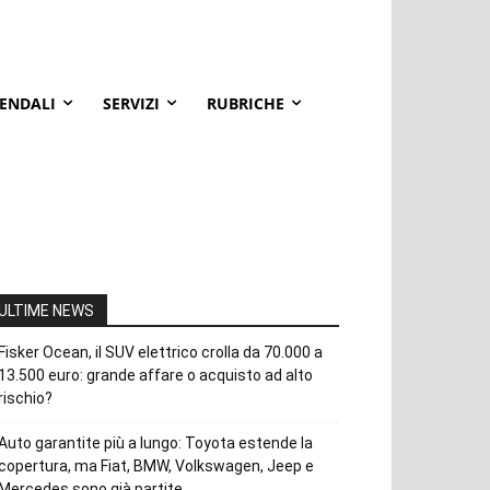
IENDALI
SERVIZI
RUBRICHE
ULTIME NEWS
Fisker Ocean, il SUV elettrico crolla da 70.000 a
13.500 euro: grande affare o acquisto ad alto
rischio?
Auto garantite più a lungo: Toyota estende la
copertura, ma Fiat, BMW, Volkswagen, Jeep e
Mercedes sono già partite