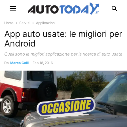
Home
Servizi
Applicazioni
App auto usate: le migliori per
Android
Quali sono le migliori applicazione per la ricerca di auto usate
Da
Marco Galli
-
Feb 18, 2016