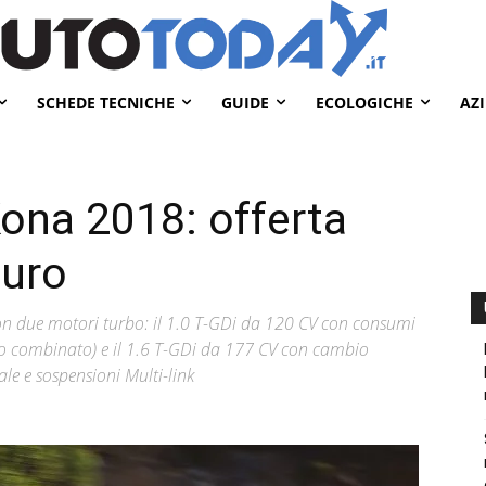
SCHEDE TECNICHE
GUIDE
ECOLOGICHE
AZ
ona 2018: offerta
Euro
n due motori turbo: il 1.0 T-GDi da 120 CV con consumi
iclo combinato) e il 1.6 T-GDi da 177 CV con cambio
le e sospensioni Multi-link