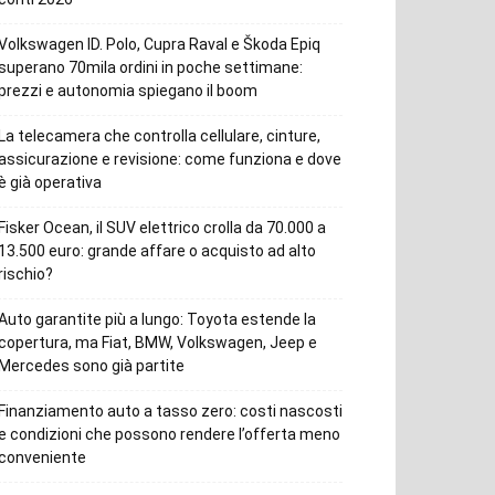
Volkswagen ID. Polo, Cupra Raval e Škoda Epiq
superano 70mila ordini in poche settimane:
prezzi e autonomia spiegano il boom
La telecamera che controlla cellulare, cinture,
assicurazione e revisione: come funziona e dove
è già operativa
Fisker Ocean, il SUV elettrico crolla da 70.000 a
13.500 euro: grande affare o acquisto ad alto
rischio?
Auto garantite più a lungo: Toyota estende la
copertura, ma Fiat, BMW, Volkswagen, Jeep e
Mercedes sono già partite
Finanziamento auto a tasso zero: costi nascosti
e condizioni che possono rendere l’offerta meno
conveniente