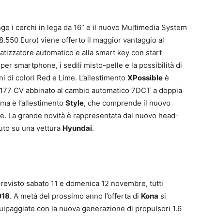
ge i cerchi in lega da 16” e il nuovo Multimedia System
8.550 Euro) viene offerto il maggior vantaggio al
imatizzatore automatico e alla smart key con start
per smartphone, i sedili misto-pelle e la possibilità di
ni di colori Red e Lime. L’allestimento
XPossible
è
a 177 CV abbinato al cambio automatico 7DCT a doppia
mma è l’allestimento
Style
, che comprende il nuovo
le. La grande novità è rappresentata dal nuovo head-
luto su una vettura
Hyundai
.
previsto sabato 11 e domenica 12 novembre, tutti
018
. A metà del prossimo anno l’offerta di
Kona
si
uipaggiate con la nuova generazione di propulsori 1.6