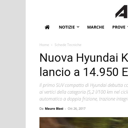
NOTIZIE
MARCHE
PROVE
Home
Schede Tecniche
Nuova Hyundai K
lancio a 14.950 
Il primo SUV compatto di Hyundai debutta co
ai vertici della categoria (5,2 l/100 km nel c
automatico a doppia frizione, trazione integra
Da
Mauro Blasi
-
Ott 26, 2017