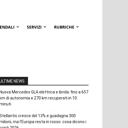
IENDALI
SERVIZI
RUBRICHE
ULTIME NEWS
Nuova Mercedes GLA elettrica e ibrida: fino a 657
km di autonomia e 270 km recuperati in 10
minuti
Stellantis cresce del 13% e guadagna 300
milioni, ma l’Europa resta in rosso: cosa dicono i
conti 2026