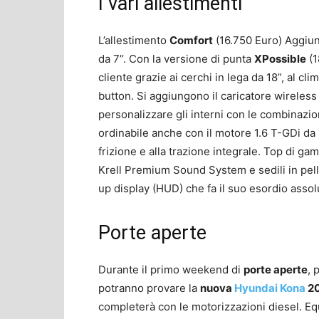
I vari allestimenti
L’allestimento
Comfort
(16.750 Euro) Aggiun
da 7’’. Con la versione di punta
XPossible
(1
cliente grazie ai cerchi in lega da 18”, al cl
button. Si aggiungono il caricatore wireless 
personalizzare gli interni con le combinazio
ordinabile anche con il motore 1.6 T-GDi d
frizione e alla trazione integrale. Top di ga
Krell Premium Sound System e sedili in pel
up display (HUD) che fa il suo esordio asso
Porte aperte
Durante il primo weekend di
porte aperte
, 
potranno provare la
nuova
Hyundai Kona
2
completerà con le motorizzazioni diesel. Eq