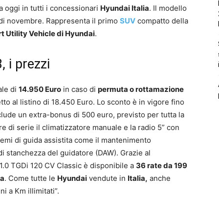
 oggi in tutti i concessionari
Hyundai Italia
. Il modello
i di novembre. Rappresenta il primo
SUV
compatto della
t Utility Vehicle di Hyundai
.
 i prezzi
ale di
14.950 Euro
in caso di
permuta o rottamazione
to al listino di 18.450 Euro. Lo sconto è in vigore fino
nclude un extra-bonus di 500 euro, previsto per tutta la
re di serie il climatizzatore manuale e la radio 5” con
temi di guida assistita come il mantenimento
 di stanchezza del guidatore (DAW). Grazie al
1.0 TGDi 120 CV Classic è disponibile a
36 rate da 199
sa
. Come tutte le
Hyundai
vendute in
Italia,
anche
ni a Km illimitati”.