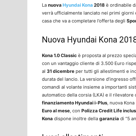
La
nuova
Hyundai Kona
2018
è ordinabile da
verrà ufficialmente lanciato nei primi giorn
casa che va a completare l’offerta degli
Spor
Nuova Hyundai Kona 2018,
Kona 1.0 Classic
è proposta al prezzo speci
con un vantaggio cliente di 3.500 Euro rispet
al
31 dicembre
per tutti gli allestimenti e i
durata del lancio. La versione d’ingresso off
comandi al volante insieme a importanti sis
automatico della corsia (LKA) e il rilevatore
finanziamento Hyundai i-Plus
, nuova Kona 
Euro al mese
, con
Polizza Credit Life inclu
Kona
dispone inoltre della
garanzia
di “5 an