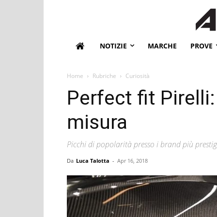
NOTIZIE
MARCHE
PROVE
Home
Rubriche
Curiosità
Perfect fit Pirell
misura
Picchi di popolarità presso i brand più prestig
Da
Luca Talotta
-
Apr 16, 2018