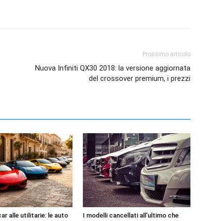
Prossimo articolo
Nuova Infiniti QX30 2018: la versione aggiornata
del crossover premium, i prezzi
r alle utilitarie: le auto
I modelli cancellati all’ultimo che