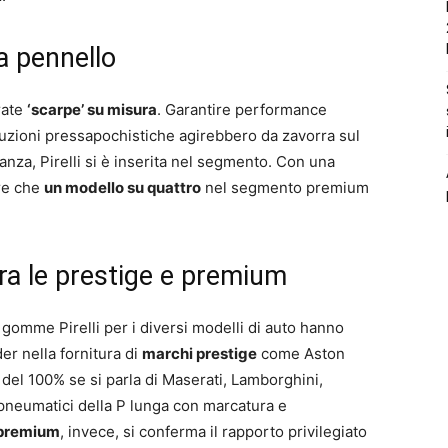
 a pennello
rate
‘scarpe’ su misura
. Garantire performance
oluzioni pressapochistiche agirebbero da zavorra sul
nza, Pirelli si è inserita nel segmento. Con una
re che
un modello su quattro
nel segmento premium
’ tra le prestige e premium
 gomme Pirelli per i diversi modelli di auto hanno
der nella fornitura di
marchi prestige
come Aston
 del 100% se si parla di Maserati, Lamborghini,
neumatici della P lunga con marcatura e
premium
, invece, si conferma il rapporto privilegiato