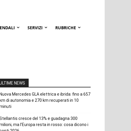
IENDALI
SERVIZI
RUBRICHE
ULTIME NEWS
Nuova Mercedes GLA elettrica e ibrida: fino a 657
km di autonomia e 270 km recuperati in 10
minuti
Stellantis cresce del 13% e guadagna 300
milioni, ma l’Europa resta in rosso: cosa dicono i
conti 2026