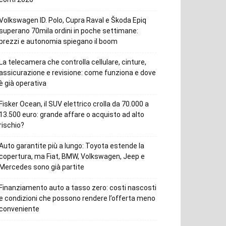
Volkswagen ID. Polo, Cupra Raval e Škoda Epiq
superano 70mila ordini in poche settimane:
prezzi e autonomia spiegano il boom
La telecamera che controlla cellulare, cinture,
assicurazione e revisione: come funziona e dove
è già operativa
Fisker Ocean, il SUV elettrico crolla da 70.000 a
13.500 euro: grande affare o acquisto ad alto
rischio?
Auto garantite più a lungo: Toyota estende la
copertura, ma Fiat, BMW, Volkswagen, Jeep e
Mercedes sono già partite
Finanziamento auto a tasso zero: costi nascosti
e condizioni che possono rendere l’offerta meno
conveniente