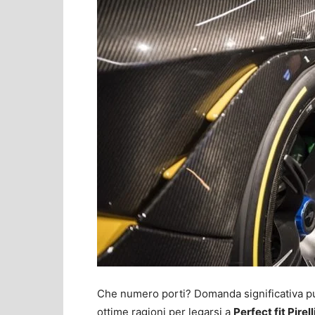
Che numero porti? Domanda significativa pu
ottime ragioni per legarsi a
Perfect fit Pirell