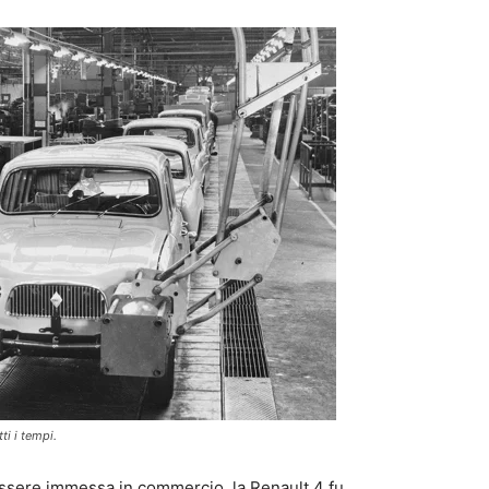
ti i tempi.
ssere immessa in commercio, la Renault 4 fu