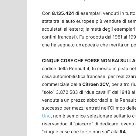
Con
8.135.424
di esemplari venduti in tutto
stata tra le auto europee più vendute di semp
acquistati all’estero; la metà degli esemplari
confini francesi). Fu prodotta dal 1961 al 1
che ha segnato un’epoca e che merita un post
CINQUE COSE CHE FORSE NON SAI SULLA
codice della Renault 4, fu messo in pista ne
casa automobilistica francese, per realizza
commerciale della
Citroen 2CV
, per altro 
“solo” 3.872.583 di “due cavalli” dal 1948 al 
venduta a un prezzo abbordabile, la Renault
successo per mezzi entrati nell’Olimpo dell
Uno
, non è semplice selezionare soltanto c
riservandoci il “piacere” di dedicare, event
“cinque cose che forse non sai” alla
R4
.