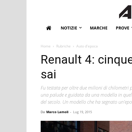
NOTIZIE
MARCHE
PROVE
Home
Rubriche
Auto d'epoca
Renault 4: cinqu
sai
Fu testata per oltre due milioni di chilometri
una palude e guidata da una modella in quella
del secolo. Un modello che ha segnato un'epo
Da
Marco Lamoli
-
Lug 19, 2015