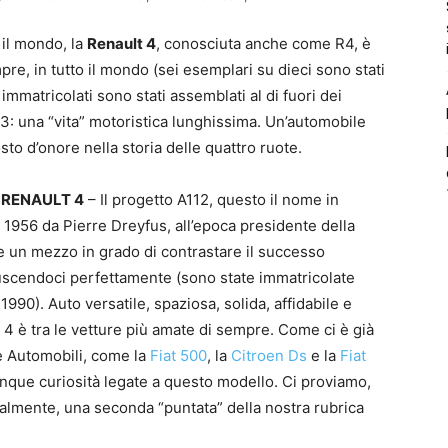
 il mondo, la
Renault 4
, conosciuta anche come R4, è
re, in tutto il mondo (sei esemplari su dieci sono stati
 immatricolati sono stati assemblati al di fuori dei
993: una “vita” motoristica lunghissima. Un’automobile
o d’onore nella storia delle quattro ruote.
 RENAULT 4
– Il progetto A112, questo il nome in
l 1956 da Pierre Dreyfus, all’epoca presidente della
re un mezzo in grado di contrastare il successo
riuscendoci perfettamente (sono state immatricolate
1990). Auto versatile, spaziosa, solida, affidabile e
 4 è tra le vetture più amate di sempre. Come ci è già
e Automobili, come la
Fiat 500
, la
Citroen Ds
e la
Fiat
inque curiosità legate a questo modello. Ci proviamo,
ualmente, una seconda “puntata” della nostra rubrica