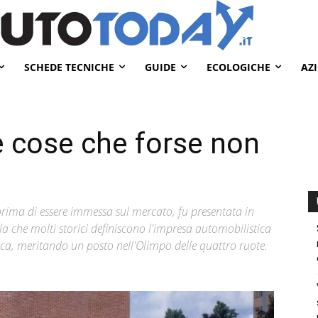
SCHEDE TECNICHE
GUIDE
ECOLOGICHE
AZ
e cose che forse non
 prima di essere immessa sul mercato, fu presentata in
 che molti storici definiscono l'impresa automobilistica
ca, meritando un posto nell'Olimpo delle quattro ruote.