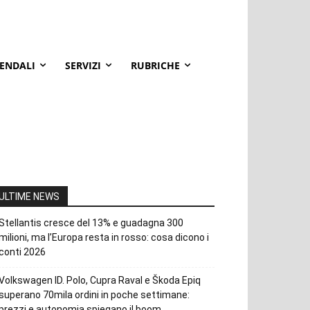
IENDALI
SERVIZI
RUBRICHE
ULTIME NEWS
Stellantis cresce del 13% e guadagna 300
milioni, ma l’Europa resta in rosso: cosa dicono i
conti 2026
Volkswagen ID. Polo, Cupra Raval e Škoda Epiq
superano 70mila ordini in poche settimane:
prezzi e autonomia spiegano il boom