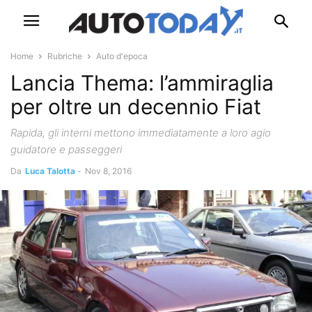
Home
Rubriche
Auto d'epoca
Lancia Thema: l’ammiraglia
per oltre un decennio Fiat
Rapida, gli interni mettono immediatamente a loro agio
guidatore e passeggeri
Da
Luca Talotta
-
Nov 8, 2016