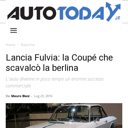
Home
Rubriche
Lancia Fulvia: la Coupé che
scavalcò la berlina
L’ auto divenne in poco tempo un enorme successo
commerciale
Da
Mauro Blasi
-
Lug 23, 2016