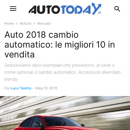
Home
Notizie
Mercato
Auto 2018 cambio
automatico: le migliori 10 in
vendita
Selezioniamo dieci esemplari che prevedono, di serie o
come optional, il cambio automatico. Accessorio diventato
trendy.
Da
Luca Talotta
-
Mag 16, 2018