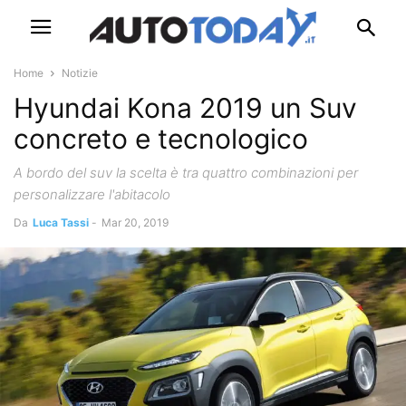
Home
Notizie
Hyundai Kona 2019 un Suv
concreto e tecnologico
A bordo del suv la scelta è tra quattro combinazioni per
personalizzare l'abitacolo
Da
Luca Tassi
-
Mar 20, 2019