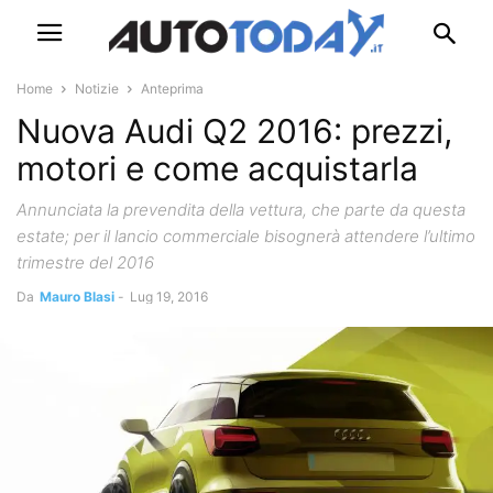
Home
Notizie
Anteprima
Nuova Audi Q2 2016: prezzi,
motori e come acquistarla
Annunciata la prevendita della vettura, che parte da questa
estate; per il lancio commerciale bisognerà attendere l’ultimo
trimestre del 2016
Da
Mauro Blasi
-
Lug 19, 2016