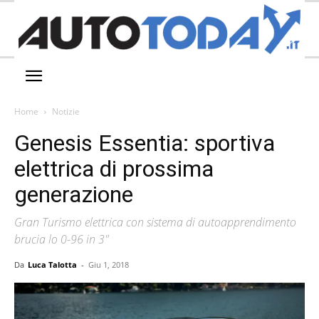
Home
Notizie
Genesis Essentia: sportiva
elettrica di prossima
generazione
Gran Turismo elettrica con sistema di autoapprendimento
brucia lo 0-96 in 3"
Da
Luca Talotta
-
Giu 1, 2018