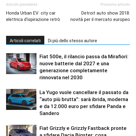
Articolo precedente
Prossimo articolo
Honda Urban EV: city car
Detroit auto show 2018:
elettrica d’ispirazione retrò
novità per il mercato europeo
Articoli correlati
Di più dello stesso autore
Fiat 500e, il rilancio passa da Mirafiori:
nuove batterie dal 2027 e una
generazione completamente
rinnovata nel 2030
La Yugo vuole cancellare il passato da
“auto più brutta”: sarà ibrida, moderna
e da 12.000 euro per sfidare Panda e
Sandero
Fiat Grizzly e Grizzly Fastback pronte
a sfidare Dacia Bigster: cosa