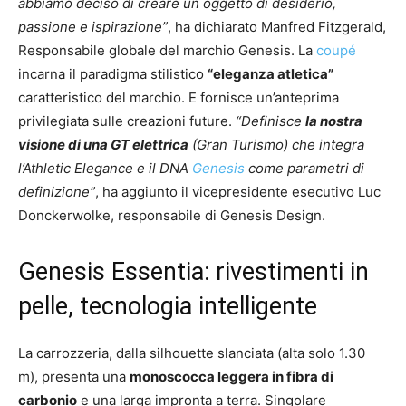
abbiamo deciso di creare un oggetto di desiderio,
passione e ispirazione”
, ha dichiarato Manfred Fitzgerald,
Responsabile globale del marchio Genesis. La
coupé
incarna il paradigma stilistico
“eleganza atletica”
caratteristico del marchio. E fornisce un’anteprima
privilegiata sulle creazioni future.
“Definisce
la nostra
visione di una GT elettrica
(Gran Turismo) che integra
l’Athletic Elegance e il DNA
Genesis
come parametri di
definizione”
, ha aggiunto il vicepresidente esecutivo Luc
Donckerwolke, responsabile di Genesis Design.
Genesis Essentia: rivestimenti in
pelle, tecnologia intelligente
La carrozzeria, dalla silhouette slanciata (alta solo 1.30
m), presenta una
monoscocca leggera in fibra di
carbonio
e una larga impronta a terra. Singolare