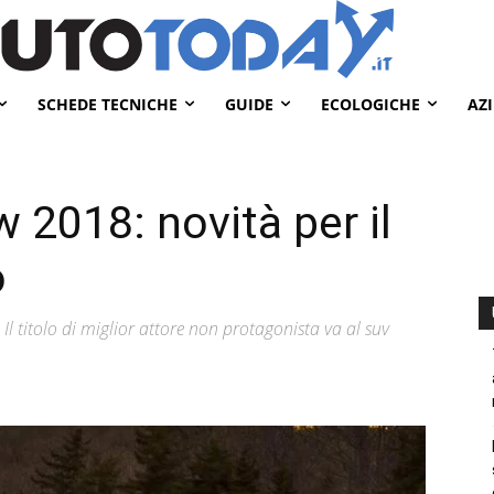
SCHEDE TECNICHE
GUIDE
ECOLOGICHE
AZ
 2018: novità per il
o
l titolo di miglior attore non protagonista va al suv