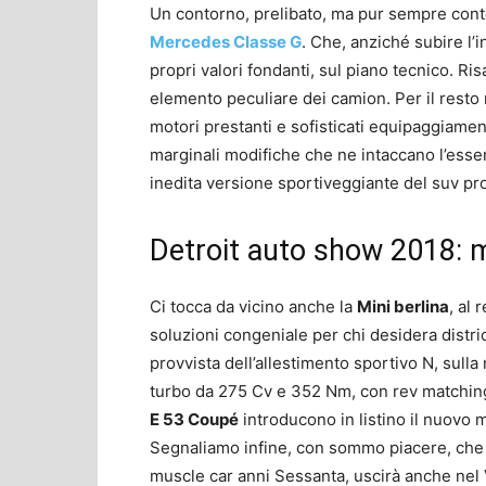
Un contorno, prelibato, ma pur sempre conto
Mercedes Classe G
. Che, anziché subire l
propri valori fondanti, sul piano tecnico. Risa
elemento peculiare dei camion. Per il resto r
motori prestanti e sofisticati equipaggiament
marginali modifiche che ne intaccano l’esse
inedita versione sportiveggiante del suv pro
Detroit auto show 2018: 
Ci tocca da vicino anche la
Mini berlina
, al 
soluzioni congeniale per chi desidera distric
provvista dell’allestimento sportivo N, sull
turbo da 275 Cv e 352 Nm, con rev matching
E 53 Coupé
introducono in listino il nuovo 
Segnaliamo infine, con sommo piacere, che
muscle car anni Sessanta, uscirà anche nel V