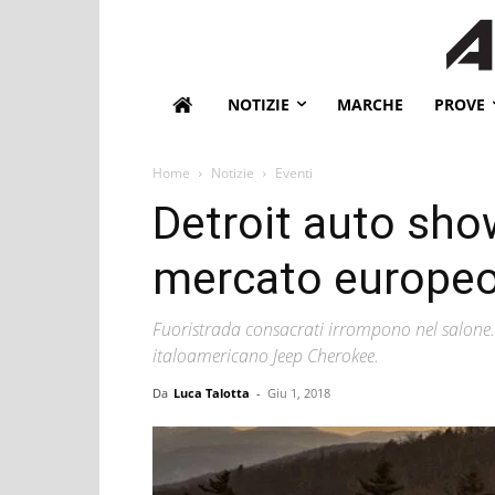
NOTIZIE
MARCHE
PROVE
Home
Notizie
Eventi
Detroit auto show
mercato europe
Fuoristrada consacrati irrompono nel salone. I
italoamericano Jeep Cherokee.
Da
Luca Talotta
-
Giu 1, 2018