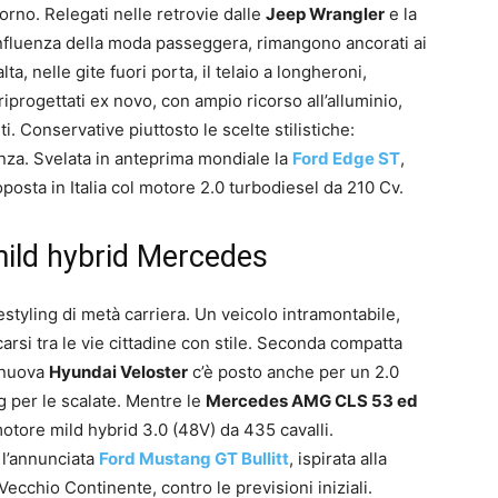
rno. Relegati nelle retrovie dalle
Jeep Wrangler
e la
’influenza della moda passeggera, rimangono ancorati ai
lta, nelle gite fuori porta, il telaio a longheroni,
iprogettati ex novo, con ampio ricorso all’alluminio,
i. Conservative piuttosto le scelte stilistiche:
nza. Svelata in anteprima mondiale la
Ford Edge ST
,
posta in Italia col motore 2.0 turbodiesel da 210 Cv.
mild hybrid Mercedes
restyling di metà carriera. Un veicolo intramontabile,
arsi tra le vie cittadine con stile. Seconda compatta
a nuova
Hyundai Veloster
c’è posto anche per un 2.0
 per le scalate. Mentre le
Mercedes AMG CLS 53 ed
motore mild hybrid 3.0 (48V) da 435 cavalli.
 l’annunciata
Ford Mustang GT Bullitt
, ispirata alla
ecchio Continente, contro le previsioni iniziali.