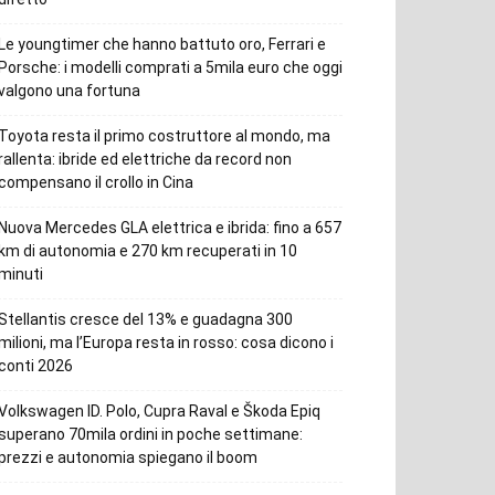
Le youngtimer che hanno battuto oro, Ferrari e
Porsche: i modelli comprati a 5mila euro che oggi
valgono una fortuna
Toyota resta il primo costruttore al mondo, ma
rallenta: ibride ed elettriche da record non
compensano il crollo in Cina
Nuova Mercedes GLA elettrica e ibrida: fino a 657
km di autonomia e 270 km recuperati in 10
minuti
Stellantis cresce del 13% e guadagna 300
milioni, ma l’Europa resta in rosso: cosa dicono i
conti 2026
Volkswagen ID. Polo, Cupra Raval e Škoda Epiq
superano 70mila ordini in poche settimane:
prezzi e autonomia spiegano il boom