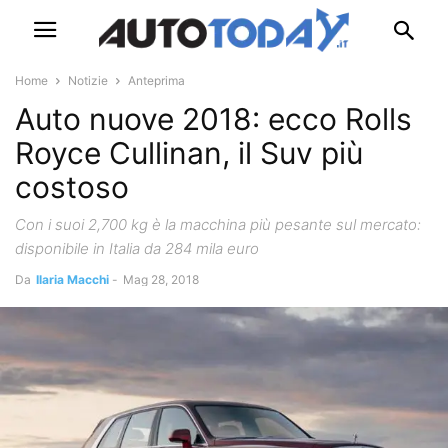
Home
Notizie
Anteprima
Auto nuove 2018: ecco Rolls
Royce Cullinan, il Suv più
costoso
Con i suoi 2,700 kg è la macchina più pesante sul mercato:
disponibile in Italia da 284 mila euro
Da
Ilaria Macchi
-
Mag 28, 2018