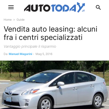
Home
Guide
Vendita auto leasing: alcuni
fra i centri specializzati
Vantaggio principale il risparmio
Da
Manuel Magarini
-
Mag 5, 2016