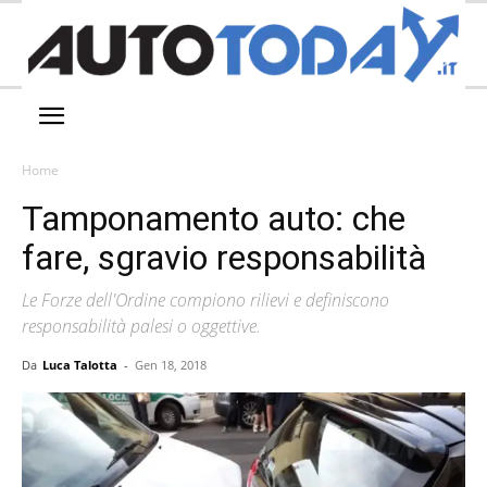
Home
Tamponamento auto: che
fare, sgravio responsabilità
Le Forze dell'Ordine compiono rilievi e definiscono
responsabilità palesi o oggettive.
Da
Luca Talotta
-
Gen 18, 2018