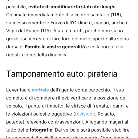
possibile,
evitate di modificare lo stato dei luoghi
.
Chiamate immediatamente il soccorso sanitario (
118
),
successivamente le Forze dell’Ordine e, magari, anche i
Vigili del Fuoco (115). Aiutate i feriti, purché non siano
gravi: rischiereste di fare loro del male, specie alla spina
dorsale.
Fornite le vostre generalità
e collaborate alla
ricostruzione della dinamica.
Tamponamento auto: pirateria
L’eventuale
verbale
dell’agente conta parecchio. Il suo
compito è di compiere rilievi, verificare la posizione dei
veicolo, il punto di impatto, le strisce di frenata, i danni e
le violazioni palesi o oggettive (
revisione
, Rc auto,
patente), elevando contravvenzioni. Allegando magari al
tutto delle
fotografie
. Dal verbale sarà possibile stabilire
le responsabilità civili e penali del sinistro. Attenzione: in