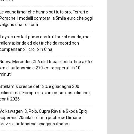
Le youngtimer che hanno battuto oro, Ferrari e
Porsche: i modelli comprati a 5mila euro che oggi
valgono una fortuna
Toyota resta il primo costruttore al mondo, ma
rallenta: ibride ed elettriche da record non
compensano il crollo in Cina
Nuova Mercedes GLA elettrica e ibrida: fino a 657
km di autonomia e 270 km recuperati in 10
minuti
Stellantis cresce del 13% e guadagna 300
milioni, ma l’Europa resta in rosso: cosa dicono i
conti 2026
Volkswagen ID. Polo, Cupra Raval e Škoda Epiq
superano 70mila ordini in poche settimane:
prezzi e autonomia spiegano il boom