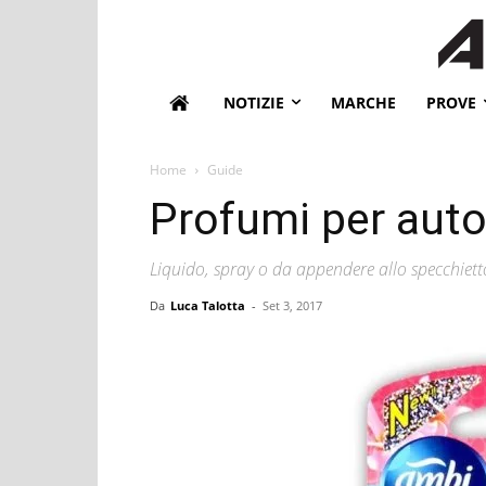
NOTIZIE
MARCHE
PROVE
Home
Guide
Profumi per auto
Liquido, spray o da appendere allo specchietto
Da
Luca Talotta
-
Set 3, 2017