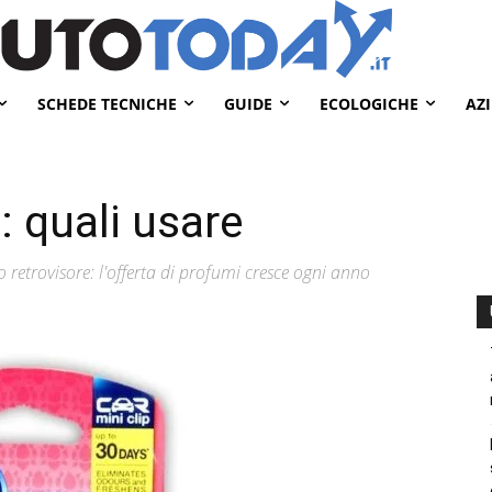
SCHEDE TECNICHE
GUIDE
ECOLOGICHE
AZ
: quali usare
 retrovisore: l'offerta di profumi cresce ogni anno