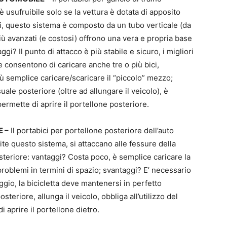
 usufruibile solo se la vettura è dotata di apposito
si, questo sistema è composto da un tubo verticale (da
più avanzati (e costosi) offrono una vera e propria base
aggi? Il punto di attacco è più stabile e sicuro, i migliori
e consentono di caricare anche tre o più bici,
iù semplice caricare/scaricare il “piccolo” mezzo;
suale posteriore (oltre ad allungare il veicolo), è
ermette di aprire il portellone posteriore.
 –
Il portabici per portellone posteriore dell’auto
ite questo sistema, si attaccano alle fessure della
steriore: vantaggi? Costa poco, è semplice caricare la
problemi in termini di spazio; svantaggi? E’ necessario
gio, la bicicletta deve mantenersi in perfetto
steriore, allunga il veicolo, obbliga all’utilizzo del
i aprire il portellone dietro.