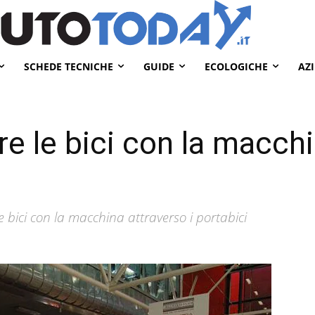
SCHEDE TECNICHE
GUIDE
ECOLOGICHE
AZ
e le bici con la macchi
 bici con la macchina attraverso i portabici