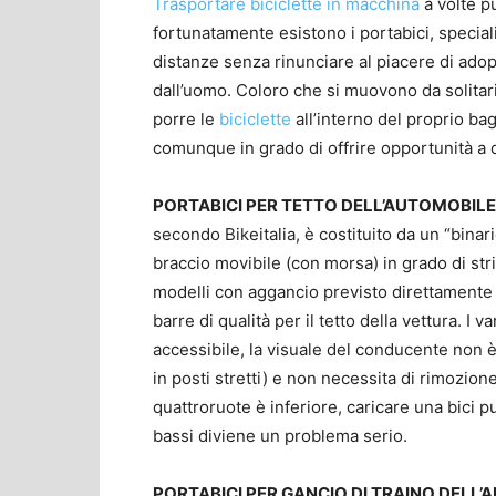
Trasportare biciclette in macchina
a volte p
fortunatamente esistono i portabici, specia
distanze senza rinunciare al piacere di adop
dall’uomo. Coloro che si muovono da solitari
porre le
biciclette
all’interno del proprio ba
comunque in grado di offrire opportunità a d
PORTABICI PER TETTO DELL’AUTOMOBILE
secondo Bikeitalia, è costituito da un “binar
braccio movibile (con morsa) in grado di stri
modelli con aggancio previsto direttamente 
barre di qualità per il tetto della vettura. I
accessibile, la visuale del conducente non 
in posti stretti) e non necessita di rimozion
quattroruote è inferiore, caricare una bici 
bassi diviene un problema serio.
PORTABICI PER GANCIO DI TRAINO DELL’