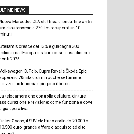
ULTIME NEWS
Nuova Mercedes GLA elettrica e ibrida: fino a 657
km di autonomia e 270 km recuperati in 10
minuti
Stellantis cresce del 13% e guadagna 300
milioni, ma l’Europa resta in rosso: cosa dicono i
conti 2026
Volkswagen ID. Polo, Cupra Raval e Škoda Epiq
superano 70mila ordini in poche settimane:
prezzi e autonomia spiegano il boom
La telecamera che controlla cellulare, cinture,
assicurazione e revisione: come funziona e dove
è già operativa
Fisker Ocean, il SUV elettrico crolla da 70.000 a
13.500 euro: grande affare o acquisto ad alto
rischio?