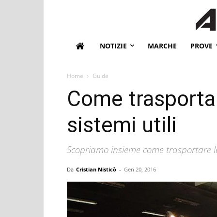
NOTIZIE
MARCHE
PROVE
Home
Guide
Come trasportar
sistemi utili
Scopriamo insieme come trasportare le
Da
Cristian Nisticò
-
Gen 20, 2016