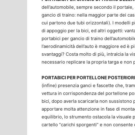
dell’automobile, sempre secondo il portale, è
gancio di traino: nella maggior parte dei ca
cui partono due tubi orizzontali). I modelli 
di appoggio per la bici, ed altri oggetti: vant
portabici per gancio di traino dell’automobil
l’aerodinamicità dell’auto è maggiore ed è p
svantaggi? Costa molto di più, intralcia la vi
necessario replicare la propria targa e non p
PORTABICI PER PORTELLONE POSTERIORE
(infine) presenzia ganci e fascette che, tram
vettura in corrispondenza del portellone po
bici, dopo averla scaricarla non sussistono 
apportare molta attenzione in fase di montag
equilibrio, lo strumento ostacola la visuale po
cartello “carichi sporgenti” e non consente d