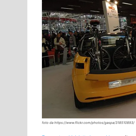
foto da https://www.flickr.com/photos/gaspa/318510893/