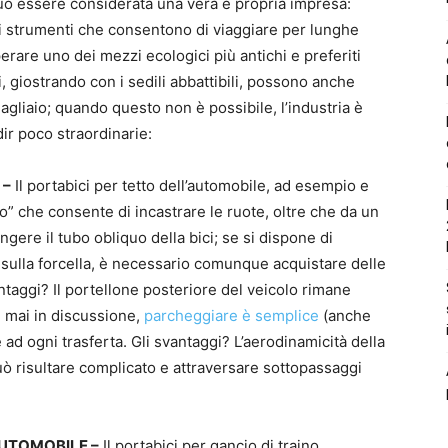
uò essere considerata una vera e propria impresa:
li strumenti che consentono di viaggiare per lunghe
erare uno dei mezzi ecologici più antichi e preferiti
, giostrando con i sedili abbattibili, possono anche
gagliaio; quando questo non è possibile, l’industria è
ir poco straordinarie:
 –
Il portabici per tetto dell’automobile, ad esempio e
io” che consente di incastrare le ruote, oltre che da un
ngere il tubo obliquo della bici; se si dispone di
sulla forcella, è necessario comunque acquistare delle
 vantaggi? Il portellone posteriore del veicolo rimane
è mai in discussione,
parcheggiare è semplice
(anche
e ad ogni trasferta. Gli svantaggi? L’aerodinamicità della
può risultare complicato e attraversare sottopassaggi
AUTOMOBILE –
Il portabici per gancio di traino