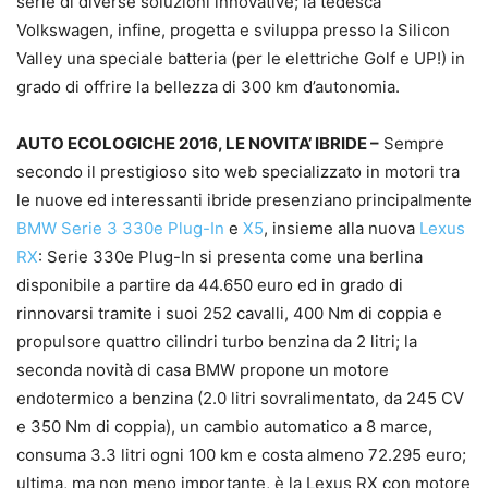
serie di diverse soluzioni innovative; la tedesca
Volkswagen, infine, progetta e sviluppa presso la Silicon
Valley una speciale batteria (per le elettriche Golf e UP!) in
grado di offrire la bellezza di 300 km d’autonomia.
AUTO ECOLOGICHE 2016, LE NOVITA’ IBRIDE –
Sempre
secondo il prestigioso sito web specializzato in motori tra
le nuove ed interessanti ibride presenziano principalmente
BMW Serie 3 330e Plug-In
e
X5
, insieme alla nuova
Lexus
RX
: Serie 330e Plug-In si presenta come una berlina
disponibile a partire da 44.650 euro ed in grado di
rinnovarsi tramite i suoi 252 cavalli, 400 Nm di coppia e
propulsore quattro cilindri turbo benzina da 2 litri; la
seconda novità di casa BMW propone un motore
endotermico a benzina (2.0 litri sovralimentato, da 245 CV
e 350 Nm di coppia), un cambio automatico a 8 marce,
consuma 3.3 litri ogni 100 km e costa almeno 72.295 euro;
ultima, ma non meno importante, è la Lexus RX con motore