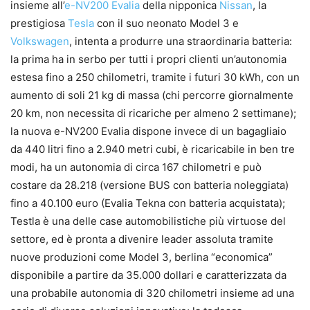
insieme all’
e-NV200 Evalia
della nipponica
Nissan
, la
prestigiosa
Tesla
con il suo neonato Model 3 e
Volkswagen
, intenta a produrre una straordinaria batteria:
la prima ha in serbo per tutti i propri clienti un’autonomia
estesa fino a 250 chilometri, tramite i futuri 30 kWh, con un
aumento di soli 21 kg di massa (chi percorre giornalmente
20 km, non necessita di ricariche per almeno 2 settimane);
la nuova e-NV200 Evalia dispone invece di un bagagliaio
da 440 litri fino a 2.940 metri cubi, è ricaricabile in ben tre
modi, ha un autonomia di circa 167 chilometri e può
costare da 28.218 (versione BUS con batteria noleggiata)
fino a 40.100 euro (Evalia Tekna con batteria acquistata);
Testla è una delle case automobilistiche più virtuose del
settore, ed è pronta a divenire leader assoluta tramite
nuove produzioni come Model 3, berlina “economica”
disponibile a partire da 35.000 dollari e caratterizzata da
una probabile autonomia di 320 chilometri insieme ad una