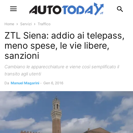
Home
Servizi
Traffico
ZTL Siena: addio ai telepass,
meno spese, le vie libere,
sanzioni
Cambiano le apparecchiature e viene così semplificato il
transito agli utenti
Da
Manuel Magarini
-
Gen 6, 2016