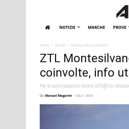
NOTIZIE
MARCHE
PROVE
Home
Servizi
Norme e Assicurazioni
ZTL Montesilvano
coinvolte, info uti
Per le autorizzazioni recarsi all'Ufficio relazi
Da
Manuel Magarini
-
Giu 1, 2016