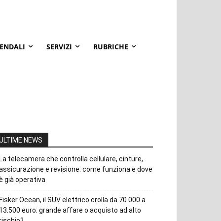
IENDALI
SERVIZI
RUBRICHE
ULTIME NEWS
La telecamera che controlla cellulare, cinture,
assicurazione e revisione: come funziona e dove
è già operativa
Fisker Ocean, il SUV elettrico crolla da 70.000 a
13.500 euro: grande affare o acquisto ad alto
rischio?