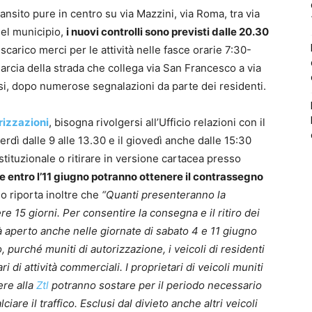
ransito pure in centro su via Mazzini, via Roma, tra via
del municipio,
i nuovi controlli sono previsti dalle 20.30
scarico merci per le attività nelle fasce orarie 7:30-
arcia della strada che collega via San Francesco a via
i, dopo numerose segnalazioni da parte dei residenti.
rizzazioni
, bisogna rivolgersi all’Ufficio relazioni con il
erdì dalle 9 alle 13.30 e il giovedì anche dalle 15:30
 istituzionale o ritirare in versione cartacea presso
entro l’11 giugno potranno ottenere il contrassegno
o riporta inoltre che
“Quanti presenteranno la
15 giorni. Per consentire la consegna e il ritiro dei
 aperto anche nelle giornate di sabato 4 e 11 giugno
, purché muniti di autorizzazione, i veicoli di residenti
ari di attività commerciali. I proprietari di veicoli muniti
ere alla
Ztl
potranno sostare per il periodo necessario
ciare il traffico. Esclusi dal divieto anche altri veicoli