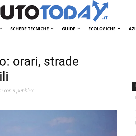
SCHEDE TECNICHE
GUIDE
ECOLOGICHE
AZ
: orari, strade
li
oni con il pubblico