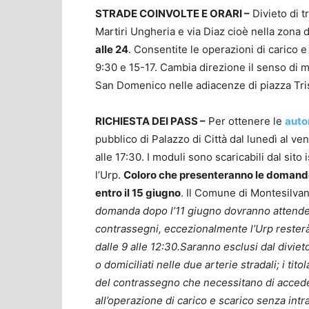
STRADE COINVOLTE E ORARI –
Divieto di t
Martiri Ungheria e via Diaz cioè nella zona 
alle 24
. Consentite le operazioni di carico e 
9:30 e 15-17. Cambia direzione il senso di m
San Domenico nelle adiacenze di piazza Tris
RICHIESTA DEI PASS –
Per ottenere le
auto
pubblico di Palazzo di Città dal lunedì al ven
alle 17:30. I moduli sono scaricabili dal sito
l’Urp.
Coloro che presenteranno le domande 
entro il 15 giugno
. Il Comune di Montesilvan
domanda dopo l’11 giugno dovranno attendere 
contrassegni, eccezionalmente l’Urp resterà
dalle 9 alle 12:30.Saranno esclusi dal divieto
o domiciliati nelle due arterie stradali; i titol
del contrassegno che necessitano di acced
all’operazione di carico e scarico senza intral