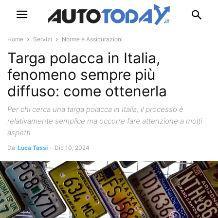
Home
Servizi
Norme e Assicurazioni
Targa polacca in Italia,
fenomeno sempre più
diffuso: come ottenerla
Per chi cerca una targa polacca in Italia, il processo è
relativamente semplice ma occorre fare attenzione a molti
aspetti
Da
Luca Tassi
-
Dic 10, 2024