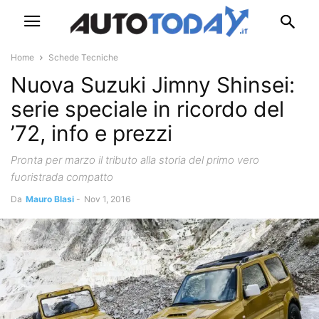
Home
Schede Tecniche
Nuova Suzuki Jimny Shinsei:
serie speciale in ricordo del
’72, info e prezzi
Pronta per marzo il tributo alla storia del primo vero
fuoristrada compatto
Da
Mauro Blasi
-
Nov 1, 2016