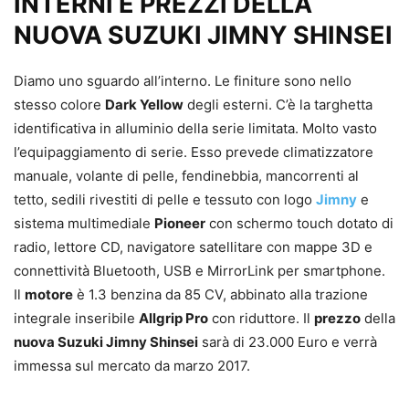
INTERNI E PREZZI DELLA
NUOVA SUZUKI JIMNY SHINSEI
Diamo uno sguardo all’interno. Le finiture sono nello
stesso colore
Dark Yellow
degli esterni. C’è la targhetta
identificativa in alluminio della serie limitata. Molto vasto
l’equipaggiamento di serie. Esso prevede climatizzatore
manuale, volante di pelle, fendinebbia, mancorrenti al
tetto, sedili rivestiti di pelle e tessuto con logo
Jimny
e
sistema multimediale
Pioneer
con schermo touch dotato di
radio, lettore CD, navigatore satellitare con mappe 3D e
connettività Bluetooth, USB e MirrorLink per smartphone.
Il
motore
è 1.3 benzina da 85 CV, abbinato alla trazione
integrale inseribile
Allgrip Pro
con riduttore. Il
prezzo
della
nuova Suzuki Jimny Shinsei
sarà di 23.000 Euro e verrà
immessa sul mercato da marzo 2017.