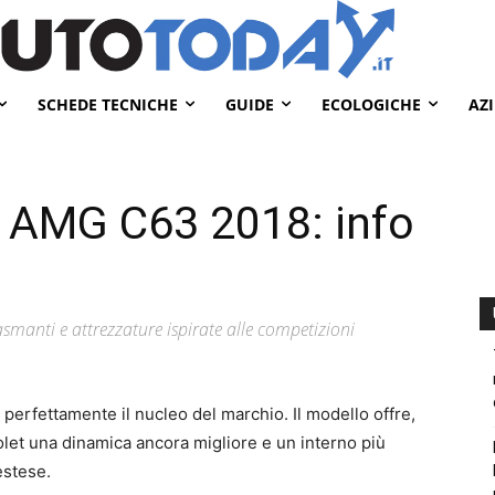
SCHEDE TECNICHE
GUIDE
ECOLOGICHE
AZ
 AMG C63 2018: info
smanti e attrezzature ispirate alle competizioni
perfettamente il nucleo del marchio. Il modello offre,
olet una dinamica ancora migliore e un interno più
estese.