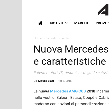
NOTIZIE
MARCHE
PROVE
Home
Schede Tecniche
Nuova Mercedes
e caratteristiche
Potenti motori V8, dinamiche di guida entusia
Da
Mauro Blasi
-
Apr 5, 2018
La
nuova
Mercedes AMG C63
2018
incarna 
nelle vesti di Saloon, Estate, Coupé e Cabri
moderno con opzioni di personalizzazione 