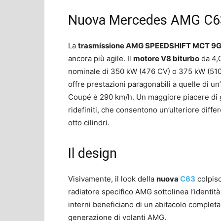
Nuova Mercedes AMG C63 
La
trasmissione AMG SPEEDSHIFT MCT 9
ancora più agile. Il
motore V8 biturbo
da 4,0
nominale di 350 kW (476 CV) o 375 kW (510 CV)
offre prestazioni paragonabili a quelle di u
Coupé è 290 km/h. Un maggiore piacere di g
ridefiniti, che consentono un’ulteriore diff
otto cilindri.
Il design
Visivamente, il look della
nuova
C63
colpisc
radiatore specifico AMG sottolinea l’identit
interni beneficiano di un abitacolo complet
generazione di volanti AMG.