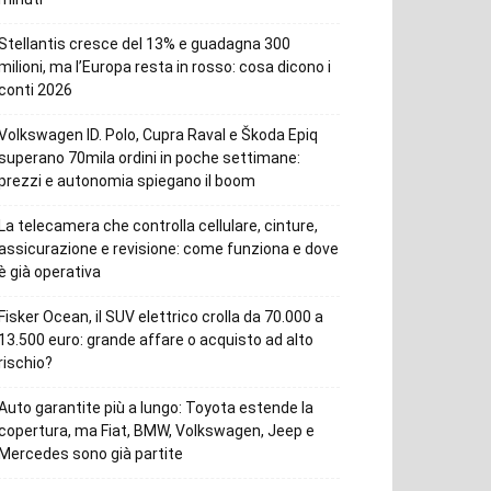
Stellantis cresce del 13% e guadagna 300
milioni, ma l’Europa resta in rosso: cosa dicono i
conti 2026
Volkswagen ID. Polo, Cupra Raval e Škoda Epiq
superano 70mila ordini in poche settimane:
prezzi e autonomia spiegano il boom
La telecamera che controlla cellulare, cinture,
assicurazione e revisione: come funziona e dove
è già operativa
Fisker Ocean, il SUV elettrico crolla da 70.000 a
13.500 euro: grande affare o acquisto ad alto
rischio?
Auto garantite più a lungo: Toyota estende la
copertura, ma Fiat, BMW, Volkswagen, Jeep e
Mercedes sono già partite