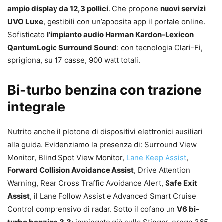
ampio display da 12,3 pollici
. Che propone
nuovi servizi
UVO Luxe
, gestibili con un’apposita app il portale online.
Sofisticato
l’impianto audio Harman Kardon-Lexicon
QantumLogic Surround Sound
: con tecnologia Clari-Fi,
sprigiona, su 17 casse, 900 watt totali.
Bi-turbo benzina con trazione
integrale
Nutrito anche il plotone di dispositivi elettronici ausiliari
alla guida. Evidenziamo la presenza di: Surround View
Monitor, Blind Spot View Monitor,
Lane Keep Assist
,
Forward Collision Avoidance Assist
, Drive Attention
Warning, Rear Cross Traffic Avoidance Alert,
Safe Exit
Assist
, il Lane Follow Assist e Advanced Smart Cruise
Control comprensivo di radar. Sotto il cofano un
V6 bi-
turbo benzina 3.3
: impiegato già sulla Stinger, eroga 365