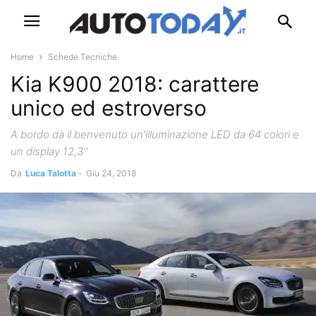
Home
Schede Tecniche
Kia K900 2018: carattere
unico ed estroverso
A bordo dà il benvenuto un'illuminazione LED da 64 colori e
un display 12,3''
Da
Luca Talotta
-
Giu 24, 2018