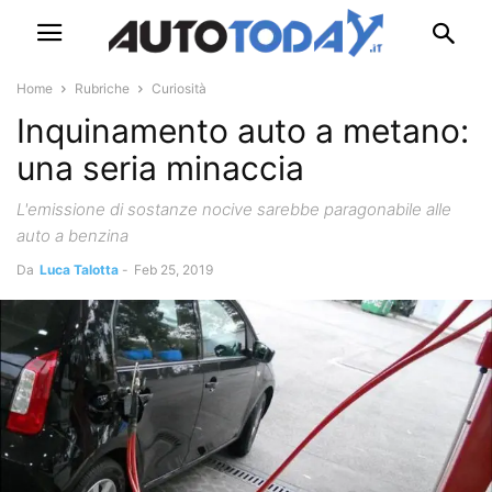
Home
Rubriche
Curiosità
Inquinamento auto a metano:
una seria minaccia
L'emissione di sostanze nocive sarebbe paragonabile alle
auto a benzina
Da
Luca Talotta
-
Feb 25, 2019