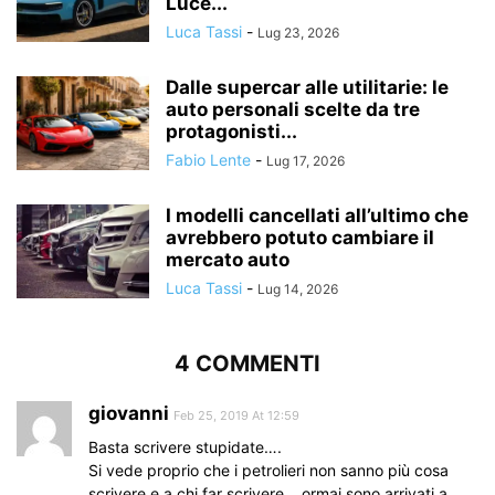
Luce...
Luca Tassi
-
Lug 23, 2026
Dalle supercar alle utilitarie: le
auto personali scelte da tre
protagonisti...
Fabio Lente
-
Lug 17, 2026
I modelli cancellati all’ultimo che
avrebbero potuto cambiare il
mercato auto
Luca Tassi
-
Lug 14, 2026
4 COMMENTI
giovanni
Feb 25, 2019 At 12:59
Basta scrivere stupidate….
Si vede proprio che i petrolieri non sanno più cosa
scrivere e a chi far scrivere….ormai sono arrivati a