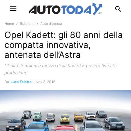
Home
Rubriche
Auto d'epoca
Opel Kadett: gli 80 anni della
compatta innovativa,
antenata dell’Astra
Gli oltre 3 milioni e mezzo della Kadett E posero fine alla
produzione
Da
Luca Talotta
-
Nov 8, 2016