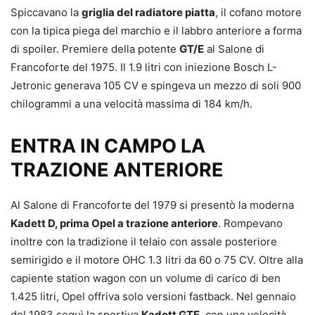
Spiccavano la
griglia del radiatore piatta
, il cofano motore
con la tipica piega del marchio e il labbro anteriore a forma
di spoiler. Premiere della potente
GT/E
al Salone di
Francoforte del 1975. Il 1.9 litri con iniezione Bosch L-
Jetronic generava 105 CV e spingeva un mezzo di soli 900
chilogrammi a una velocità massima di 184 km/h.
ENTRA IN CAMPO LA
TRAZIONE ANTERIORE
Al Salone di Francoforte del 1979 si presentò la moderna
Kadett D, prima Opel a trazione anteriore
. Rompevano
inoltre con la tradizione il telaio con assale posteriore
semirigido e il motore OHC 1.3 litri da 60 o 75 CV. Oltre alla
capiente station wagon con un volume di carico di ben
1.425 litri, Opel offriva solo versioni fastback. Nel gennaio
del 1983 seguì la sportiva
Kadett GTE
, con una velocità