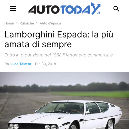
Home
Rubriche
Auto d'epoca
Lamborghini Espada: la più
amata di sempre
Entrò in produzione nel 1968 il fenomeno commerciale
Da
Luca Talotta
-
Dic 30, 2018