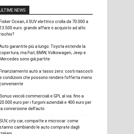
ULTIME NEWS
Fisker Ocean, il SUV elettrico crolla da 70.000 a
13.500 euro: grande affare o acquisto ad alto
rischio?
Auto garantite più a lungo: Toyota estende la
copertura, ma Fiat, BMW, Volkswagen, Jeep e
Mercedes sono già partite
Finanziamento auto a tasso zero: costi nascosti
e condizioni che possono rendere l’offerta meno
conveniente
Bonus veicoli commerciali e GPL al via: fino a
20.000 euro per i furgoni aziendali e 400 euro per
la conversione dell’auto
SUV, city car, compatte e microcar: come
stanno cambiando le auto comprate dagli
italiani