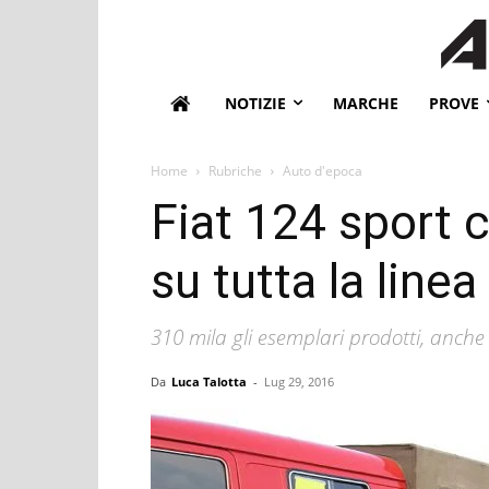
NOTIZIE
MARCHE
PROVE
Home
Rubriche
Auto d'epoca
Fiat 124 sport 
su tutta la linea
310 mila gli esemplari prodotti, anch
Da
Luca Talotta
-
Lug 29, 2016