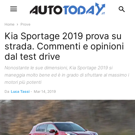
Home
Prove
Kia Sportage 2019 prova su
strada. Commenti e opinioni
dal test drive
Nonostante le sue dimensioni, Kia Sportage 2019 si
maneggia molto bene ed è in grado di sfruttare al massimo i
motori più potenti
Da
Luca Tassi
-
Mar 14, 2019